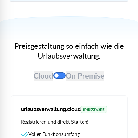
Preis
Preisgestaltung so einfach wie die
Urlaubsverwaltung.
On Premise
Cloud
On Premise
urlaubsverwaltung.cloud
meistgewählt
Registrieren und direkt Starten!
Voller Funktionsumfang